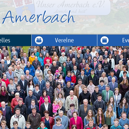
lles
Vereine
Ev