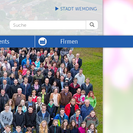
STADT WEMDING
ents
Firmen