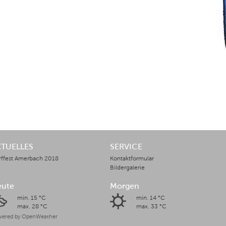
KTUELLES
SERVICE
rffest Amerbach 2018
Kontaktformular
Bildergalerie
eute
Morgen
min. 15 °C
min. 14 °C
max. 28 °C
max. 33 °C
ered by OpenWeather