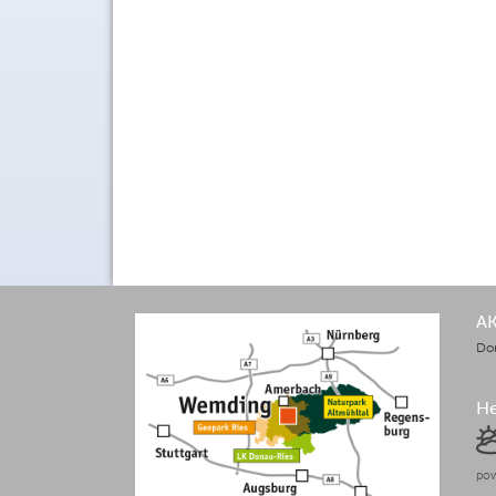
A
Do
H
pow