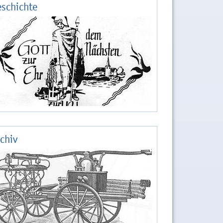
schichte
chiv