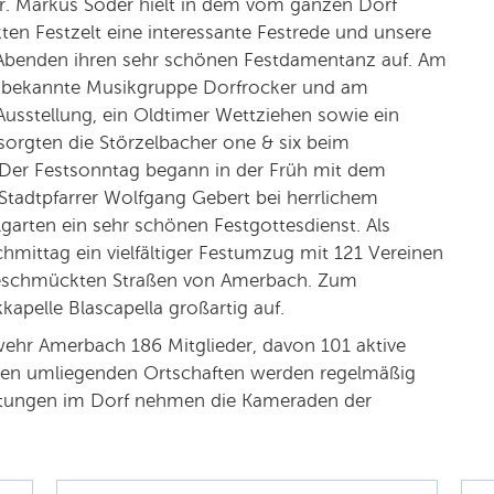
r. Markus Söder hielt in dem vom ganzen Dorf
n Festzelt eine interessante Festrede und unsere
 Abenden ihren sehr schönen Festdamentanz auf. Am
eh bekannte Musikgruppe Dorfrocker und am
usstellung, ein Oldtimer Wettziehen sowie ein
orgten die Störzelbacher one & six beim
 Der Festsonntag begann in der Früh mit dem
 Stadtpfarrer Wolfgang Gebert bei herrlichem
arten ein sehr schönen Festgottesdienst. Als
ittag ein vielfältiger Festumzug mit 121 Vereinen
eschmückten Straßen von Amerbach. Zum
apelle Blascapella großartig auf.
rwehr Amerbach 186 Mitglieder, davon 101 aktive
en umliegenden Ortschaften werden regelmäßig
altungen im Dorf nehmen die Kameraden der