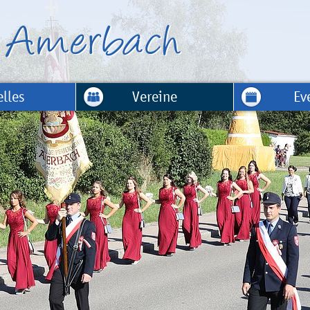
lles
Vereine
Ev