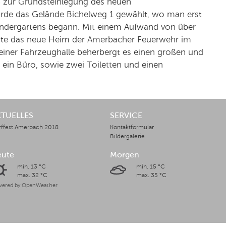
 zur Grundsteinlegung des neuen
urde das Gelände Bichelweg 1 gewählt, wo man erst
indergartens begann. Mit einem Aufwand von über
nte das neue Heim der Amerbacher Feuerwehr im
 einer Fahrzeughalle beherbergt es einen großen und
ein Büro, sowie zwei Toiletten und einen
KTUELLES
SERVICE
rffest Amerbach 2018
Kontaktformular
Bildergalerie
eute
Morgen
min. 13 °C
min. 15 °C
max. 32 °C
max. 35 °C
ered by OpenWeather