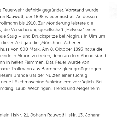
e Feuerwehr definitiv gegründet.
Vorstand
wurde
nn Rauwolf
, der 1898 wieder austrat. An dessen
rollmann bis 1910. Zur Montierung leistete die
die Versicherungsgesellschaft „Helvetia“ einen
eue Saug – und Druckspritze bei Magirus in Ulm um
u dieser Zeit gab die „Münchner-Achener
schuss von 600 Mark. Am 8. Oktober 1893 hatte die
meinde in Aktion zu treten, denn an dem Abend stand
nn in hellen Flammen. Das Feuer wurde von
hatte Trollmann aus Barmherzigkeit großgezogen
diesem Brande trat der Nutzen einer tüchtig
 neue Löschmaschine funktionierte vorzüglich. Bei
mding, Laub, Wechingen, Trendl und Megesheim
hnlein HsNr. 21, Johann Rauwolf HsNr. 13, Johann