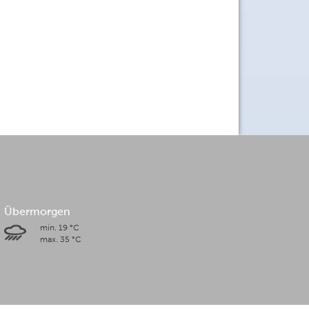
Übermorgen
min. 19 °C
max. 35 °C