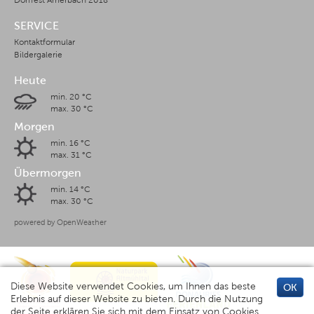
Dorffest Amerbach 2018
SERVICE
Kontaktformular
Bildergalerie
Heute
min. 20 °C
max. 30 °C
Morgen
min. 16 °C
max. 31 °C
Übermorgen
min. 14 °C
max. 30 °C
powered by OpenWeather
Diese Website verwendet Cookies, um Ihnen das beste
OK
Erlebnis auf dieser Website zu bieten. Durch die Nutzung
der Seite erklären Sie sich mit dem Einsatz von Cookies