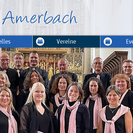
lles
Vereine
Ev